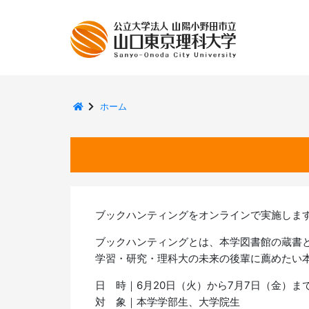
メ
イ
ン
コ
ン
テ
ン
ホーム
ツ
に
移
動
ブックハンティングをオンラインで実施しま
ブックハンティングとは、本学図書館の蔵書
学習・研究・理科大の未来の後輩に薦めたい
日 時｜6月20日（火）から7月7日（金）ま
対 象｜本学学部生、大学院生